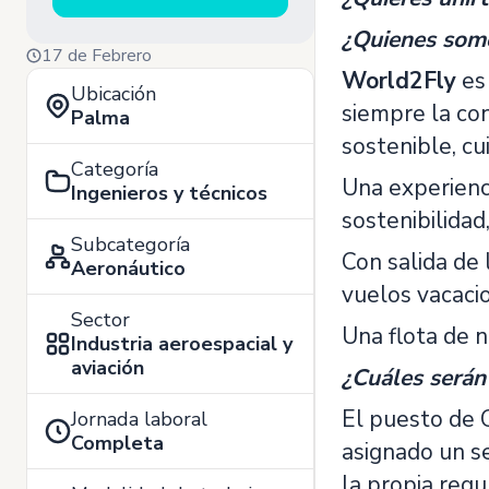
¿Quienes som
17 de Febrero
World2Fly
es 
Ubicación
siempre la con
Palma
sostenible, c
Categoría
Una experienc
Ingenieros y técnicos
sostenibilidad
Subcategoría
Con salida de
Aeronáutico
vuelos vacacio
Sector
Una flota de n
Industria aeroespacial y
aviación
¿Cuáles serán
El puesto de 
Jornada laboral
Completa
asignado un s
la propia regu