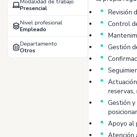
Modalidad de trabajo
Presencial
Revisión d
Nivel profesional
Control d
Empleado
Mantenimi
Departamento
Gestión d
Otros
Confirmaci
Seguimien
Actuación 
reservas, 
Gestión y 
posiciona
Apoyo al 
Atención 